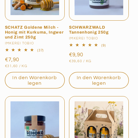
SCHATZ Goldene Milch -
SCHWARZWALD
Honig mit Kurkuma, Ingwer
Tannenhonig 250g
und Zimt 250g
Anbieter:
IMKEREI TOBIO
Anbieter:
IMKEREI TOBIO
9
(9)
Bewertungen
37
(37)
Normaler
€9,90
insgesamt
Bewertungen
Normaler
€7,90
insgesamt
GRUNDPREIS
PRO
Preis
€39,60
/
KG
GRUNDPREIS
PRO
Preis
€31,60
/
KG
In den Warenkorb
In den Warenkorb
legen
legen