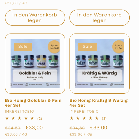
GRUNDPREIS
PRO
Preis
€31,60
/
KG
In den Warenkorb
In den Warenkorb
legen
legen
Sale
Sale
Bio Honig Goldklar & Fein
Bio Honig Kräftig & Würzig
4er Set
4er Set
Anbieter:
IMKEREI TOBIO
Anbieter:
IMKEREI TOBIO
2
3
(2)
(3)
Bewertungen
Bewertungen
Normaler
Verkaufspreis
€33,00
Normaler
Verkaufspreis
€33,00
insgesamt
insgesamt
€34,80
€34,80
GRUNDPREIS
PRO
GRUNDPREIS
PRO
Preis
Preis
€33,00
/
KG
€33,00
/
KG