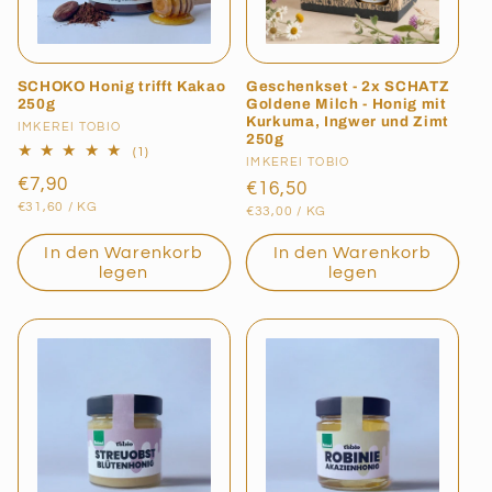
SCHOKO Honig trifft Kakao
Geschenkset - 2x SCHATZ
250g
Goldene Milch - Honig mit
Kurkuma, Ingwer und Zimt
Anbieter:
IMKEREI TOBIO
250g
1
(1)
Anbieter:
IMKEREI TOBIO
Bewertungen
Normaler
€7,90
insgesamt
Normaler
€16,50
GRUNDPREIS
PRO
Preis
€31,60
/
KG
GRUNDPREIS
PRO
Preis
€33,00
/
KG
In den Warenkorb
In den Warenkorb
legen
legen