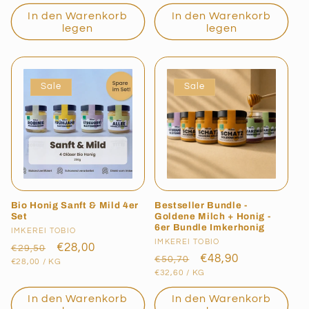
In den Warenkorb
In den Warenkorb
legen
legen
Sale
Sale
Bio Honig Sanft & Mild 4er
Bestseller Bundle -
Set
Goldene Milch + Honig -
6er Bundle Imkerhonig
Anbieter:
IMKEREI TOBIO
Anbieter:
IMKEREI TOBIO
Normaler
Verkaufspreis
€28,00
€29,50
Normaler
Verkaufspreis
€48,90
€50,70
GRUNDPREIS
PRO
Preis
€28,00
/
KG
GRUNDPREIS
PRO
Preis
€32,60
/
KG
In den Warenkorb
In den Warenkorb