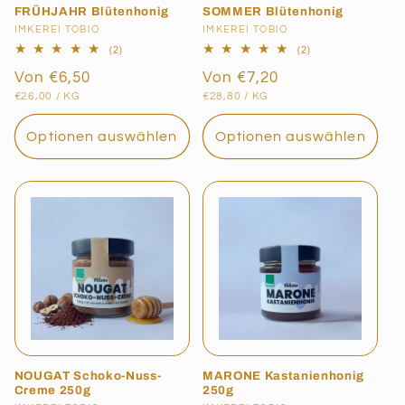
FRÜHJAHR Blütenhonig
SOMMER Blütenhonig
Anbieter:
IMKEREI TOBIO
Anbieter:
IMKEREI TOBIO
2
2
(2)
(2)
Bewertungen
Bewertungen
Normaler
Von €6,50
Normaler
Von €7,20
insgesamt
insgesamt
GRUNDPREIS
PRO
GRUNDPREIS
PRO
Preis
Preis
€26,00
/
KG
€28,80
/
KG
Optionen auswählen
Optionen auswählen
NOUGAT Schoko-Nuss-
MARONE Kastanienhonig
Creme 250g
250g