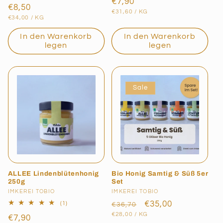
Normaler
€7,90
Normaler
€8,50
insgesamt
GRUNDPREIS
PRO
Preis
€31,60
/
KG
GRUNDPREIS
PRO
Preis
€34,00
/
KG
In den Warenkorb
In den Warenkorb
legen
legen
Sale
ALLEE Lindenblütenhonig
Bio Honig Samtig & Süß 5er
250g
Set
Anbieter:
IMKEREI TOBIO
Anbieter:
IMKEREI TOBIO
Normaler
Verkaufspreis
€35,00
1
(1)
€36,70
Bewertungen
GRUNDPREIS
PRO
Preis
€28,00
/
KG
Normaler
€7,90
insgesamt