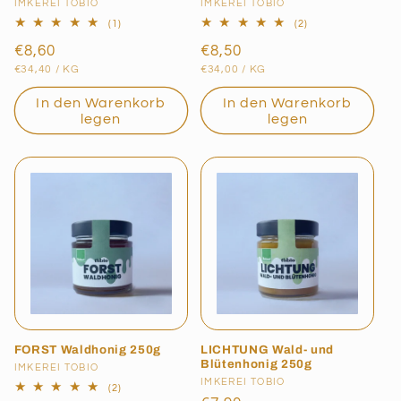
Anbieter:
IMKEREI TOBIO
Anbieter:
IMKEREI TOBIO
1
2
(1)
(2)
Bewertungen
Bewertungen
Normaler
€8,60
Normaler
€8,50
insgesamt
insgesamt
GRUNDPREIS
PRO
GRUNDPREIS
PRO
Preis
Preis
€34,40
/
KG
€34,00
/
KG
In den Warenkorb
In den Warenkorb
legen
legen
FORST Waldhonig 250g
LICHTUNG Wald- und
Blütenhonig 250g
Anbieter:
IMKEREI TOBIO
Anbieter:
IMKEREI TOBIO
2
(2)
Bewertungen