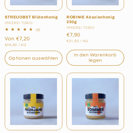
STREUOBST Blütenhonig
ROBINIE Akazienhonig
250g
Anbieter:
IMKEREI TOBIO
Anbieter:
IMKEREI TOBIO
2
(2)
Bewertungen
Normaler
€7,90
Normaler
Von €7,20
insgesamt
GRUNDPREIS
PRO
Preis
€31,60
/
KG
GRUNDPREIS
PRO
Preis
€28,80
/
KG
In den Warenkorb
Optionen auswählen
legen