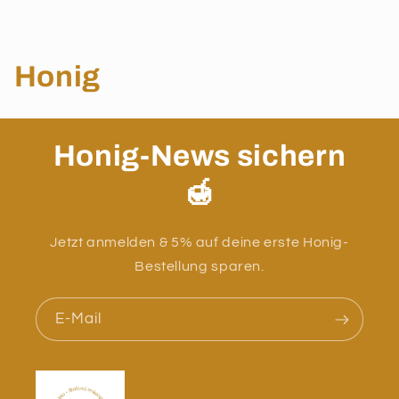
K
Honig
a
t
Honig-News sichern
e
🍯
g
Jetzt anmelden & 5% auf deine erste Honig-
o
Bestellung sparen.
r
E-Mail
i
e